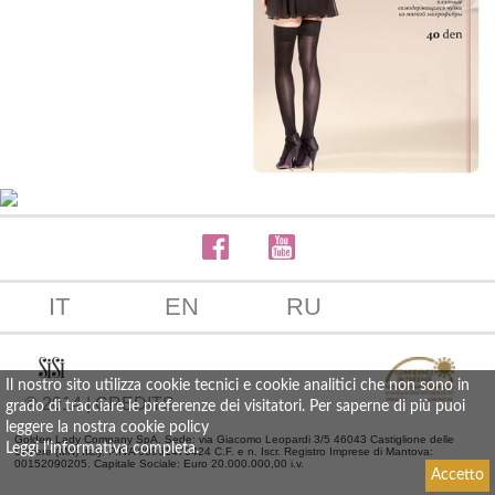
IT
EN
RU
Il nostro sito utilizza cookie tecnici e cookie analitici che non sono in
© 2014 | CREDITS
grado di tracciare le preferenze dei visitatori. Per saperne di più puoi
leggere la nostra cookie policy
Golden Lady Company SpA. Sede: via Giacomo Leopardi 3/5 46043 Castiglione delle
Leggi l'informativa completa
.
Stiviere (MN) Italy. P.IVA 00961470424 C.F. e n. Iscr. Registro Imprese di Mantova:
00152090205. Capitale Sociale: Euro 20.000.000,00 i.v.
Accetto